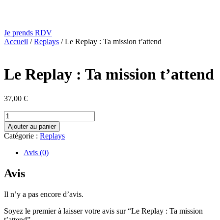
Je prends RDV
Accueil
/
Replays
/ Le Replay : Ta mission t’attend
Le Replay : Ta mission t’attend
37,00
€
quantité
de
Ajouter au panier
Le
Catégorie :
Replays
Replay
:
Avis (0)
Ta
mission
Avis
t'attend
Il n’y a pas encore d’avis.
Soyez le premier à laisser votre avis sur “Le Replay : Ta mission
t’attend”