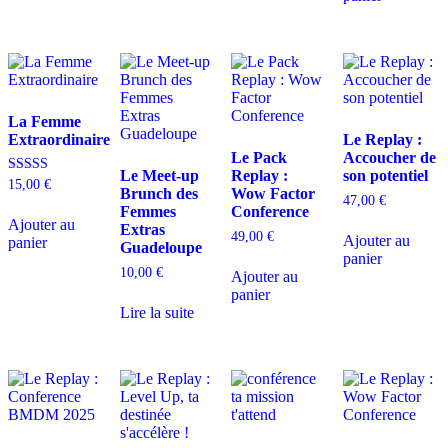
La Femme
Extraordinaire
Le Replay :
Le Pack
Accoucher de
Le Meet-up
Replay :
son potentiel
Note
15,00
€
Brunch des
Wow Factor
5.00
47,00
€
sur 5
Femmes
Conference
Ajouter au
Extras
49,00
€
Ajouter au
panier
Guadeloupe
panier
10,00
€
Ajouter au
panier
Lire la suite