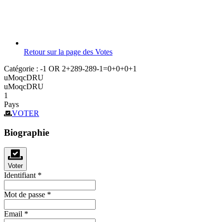
Retour sur la page des Votes
Catégorie :
-1 OR 2+289-289-1=0+0+0+1
uMoqcDRU
uMoqcDRU
1
Pays
VOTER
Biographie
Voter
Identifiant
*
Mot de passe
*
Email
*