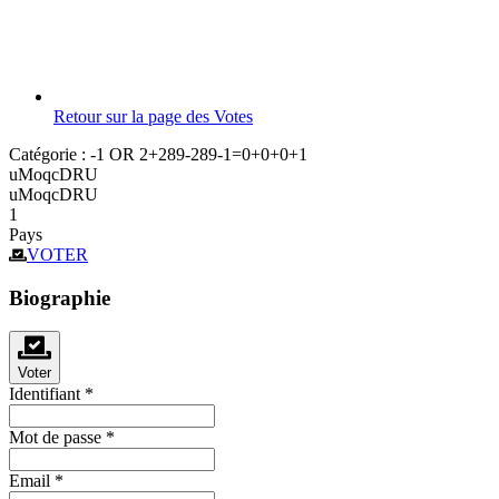
Retour sur la page des Votes
Catégorie :
-1 OR 2+289-289-1=0+0+0+1
uMoqcDRU
uMoqcDRU
1
Pays
VOTER
Biographie
Voter
Identifiant
*
Mot de passe
*
Email
*