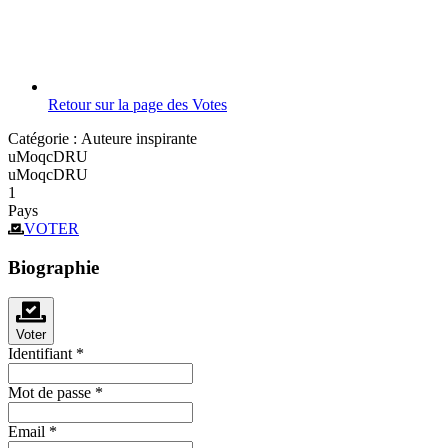
Retour sur la page des Votes
Catégorie :
Auteure inspirante
uMoqcDRU
uMoqcDRU
1
Pays
VOTER
Biographie
Voter
Identifiant
*
Mot de passe
*
Email
*