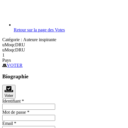
Retour sur la page des Votes
Catégorie :
Auteure inspirante
uMoqcDRU
uMoqcDRU
1
Pays
VOTER
Biographie
Voter
Identifiant
*
Mot de passe
*
Email
*