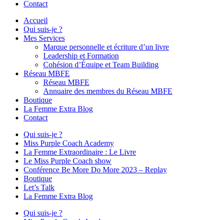
Contact
Accueil
Qui suis-je ?
Mes Services
Marque personnelle et écriture d’un livre
Leadership et Formation
Cohésion d’Équipe et Team Building
Réseau MBFE
Réseau MBFE
Annuaire des membres du Réseau MBFE
Boutique
La Femme Extra Blog
Contact
Qui suis-je ?
Miss Purple Coach Academy
La Femme Extraordinaire : Le Livre
Le Miss Purple Coach show
Conférence Be More Do More 2023 – Replay
Boutique
Let’s Talk
La Femme Extra Blog
Qui suis-je ?