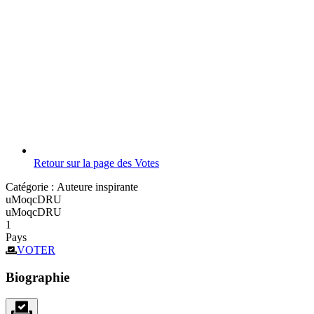
Retour sur la page des Votes
Catégorie :
Auteure inspirante
uMoqcDRU
uMoqcDRU
1
Pays
VOTER
Biographie