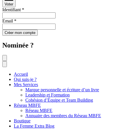
Voter
Identifiant
*
Email
*
Créer mon compte
Nominée ?
Accueil
Qui suis-je ?
Mes Services
Marque personnelle et écriture d’un livre
Leadership et Formation
Cohésion d’Équipe et Team Building
Réseau MBFE
Réseau MBFE
Annuaire des membres du Réseau MBFE
Boutique
La Femme Extra Blog