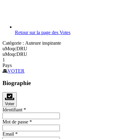
Retour sur la page des Votes
Catégorie :
Auteure inspirante
uMoqcDRU
uMoqcDRU
1
Pays
VOTER
Biographie
Voter
Identifiant
*
Mot de passe
*
Email
*