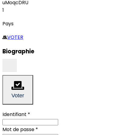
uMoqcDRU
1
Pays
VOTER
Biographie
Voter
Identifiant
*
Mot de passe
*