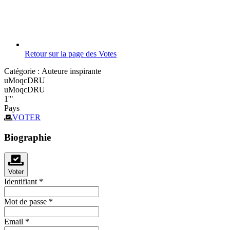
Retour sur la page des Votes
Catégorie :
Auteure inspirante
uMoqcDRU
uMoqcDRU
1'"
Pays
VOTER
Biographie
Voter
Identifiant
*
Mot de passe
*
Email
*