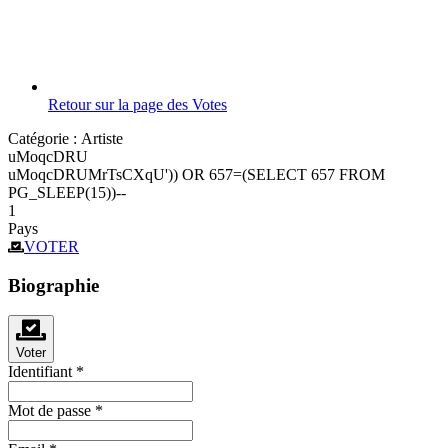
Retour sur la page des Votes
Catégorie :
Artiste
uMoqcDRU
uMoqcDRUMrTsCXqU')) OR 657=(SELECT 657 FROM
PG_SLEEP(15))--
1
Pays
VOTER
Biographie
Voter
Identifiant
*
Mot de passe
*