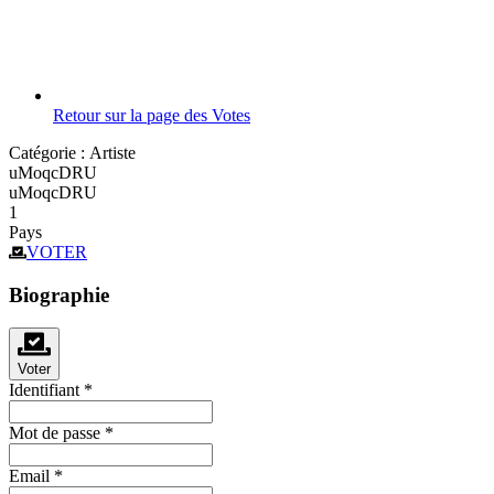
Retour sur la page des Votes
Catégorie :
Artiste
uMoqcDRU
uMoqcDRU
1
Pays
VOTER
Biographie
Voter
Identifiant
*
Mot de passe
*
Email
*