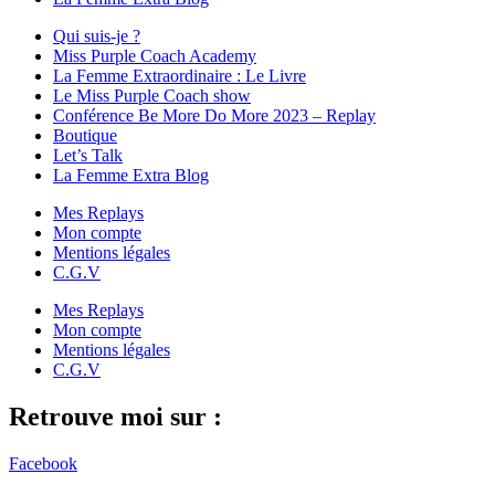
Qui suis-je ?
Miss Purple Coach Academy
La Femme Extraordinaire : Le Livre
Le Miss Purple Coach show
Conférence Be More Do More 2023 – Replay
Boutique
Let’s Talk
La Femme Extra Blog
Mes Replays
Mon compte
Mentions légales
C.G.V
Mes Replays
Mon compte
Mentions légales
C.G.V
Retrouve moi sur :
Facebook