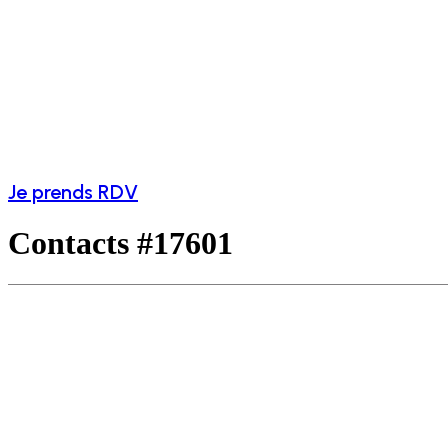
Je prends RDV
Contacts #17601
Accueil
Qui suis-je ?
Mes Services
Réseau MBFE
Boutique