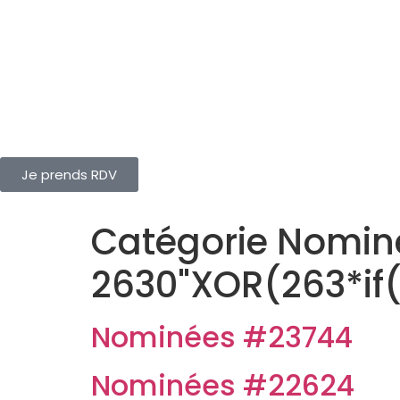
Je prends RDV
Catégorie Nominé
2630"XOR(263*if
Nominées #23744
Nominées #22624