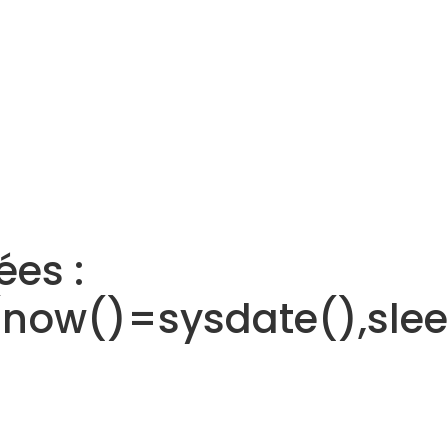
es :
(now()=sysdate(),slee