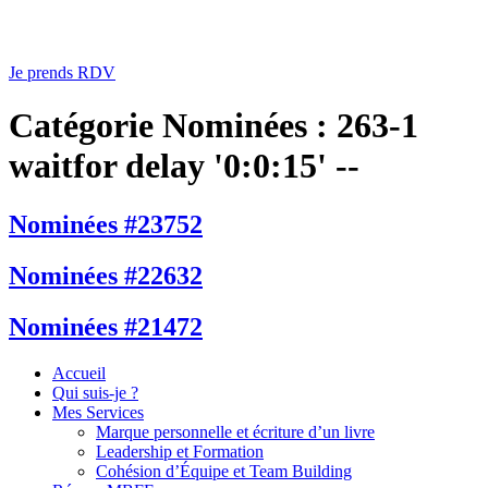
Je prends RDV
Catégorie Nominées :
263-1
waitfor delay '0:0:15' --
Nominées #23752
Nominées #22632
Nominées #21472
Accueil
Qui suis-je ?
Mes Services
Marque personnelle et écriture d’un livre
Leadership et Formation
Cohésion d’Équipe et Team Building