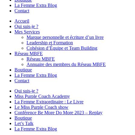
La Femme Extra Blog
Contact
Accueil
Qui suis-je ?
Mes Services
Marque personnelle et écriture d’un livre
Leadership et Formation
Cohésion d’Équipe et Team Building
Réseau MBFE
Réseau MBFE
Annuaire des membres du Réseau MBFE
Boutique
La Femme Extra Blog
Contact
Qui suis-je ?
Miss Purple Coach Academy
La Femme Extraordinaire : Le Livre
Le Miss Purple Coach show
Conférence Be More Do More 2023 – Replay
Boutique
Let’s Talk
La Femme Extra Blog