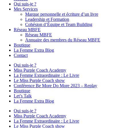
Qui suis-je ?
Mes Services
Marque personnelle et écriture d’un livre
Leadership et Formation
Cohésion d’Équipe et Team Building
Réseau MBFE
Réseau MBFE
Annuaire des membres du Réseau MBFE
Boutique
La Femme Extra Blog
Contact
Qui suis-je ?
Miss Purple Coach Academy
La Femme Extraordinaire : Le Livre
Le Miss Purple Coach show
Conférence Be More Do More 2023 – Replay
Boutique
Let’s Talk
La Femme Extra Blog
Qui suis-je ?
Miss Purple Coach Academy
La Femme Extraordinaire : Le Livre
Le Miss Purple Coach show