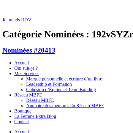
Je prends RDV
Catégorie Nominées :
192vSYZr
Nominées #20413
Accueil
Qui suis-je ?
Mes Services
Marque personnelle et écriture d’un livre
Leadership et Formation
Cohésion d’Équipe et Team Building
Réseau MBFE
Réseau MBFE
Annuaire des membres du Réseau MBFE
Boutique
La Femme Extra Blog
Contact
Accueil