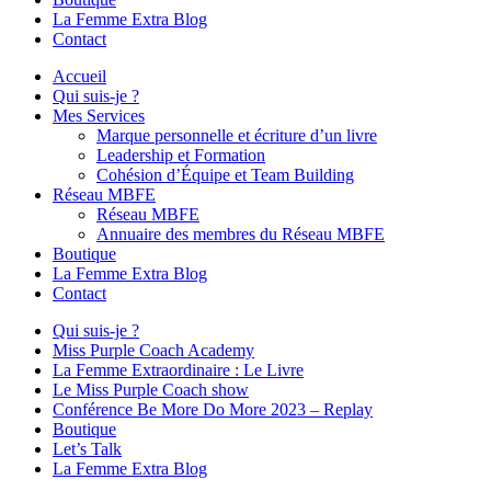
La Femme Extra Blog
Contact
Accueil
Qui suis-je ?
Mes Services
Marque personnelle et écriture d’un livre
Leadership et Formation
Cohésion d’Équipe et Team Building
Réseau MBFE
Réseau MBFE
Annuaire des membres du Réseau MBFE
Boutique
La Femme Extra Blog
Contact
Qui suis-je ?
Miss Purple Coach Academy
La Femme Extraordinaire : Le Livre
Le Miss Purple Coach show
Conférence Be More Do More 2023 – Replay
Boutique
Let’s Talk
La Femme Extra Blog