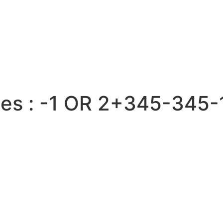
es :
-1 OR 2+345-345